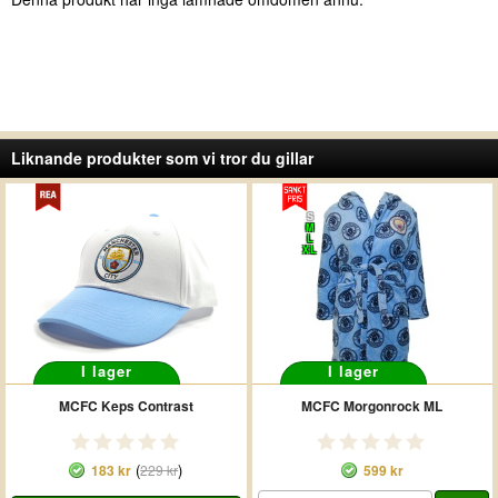
Liknande produkter som vi tror du gillar
S
M
L
XL
I lager
I lager
MCFC Keps Contrast
MCFC Morgonrock ML
(
)
183 kr
229 kr
599 kr