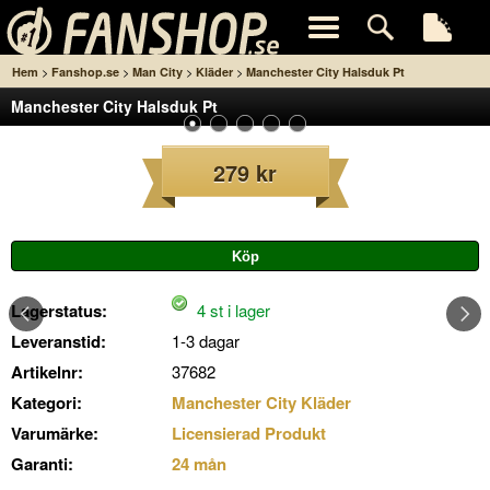
>
>
>
>
Hem
Fanshop.se
Man City
Kläder
Manchester City Halsduk Pt
Manchester City Halsduk Pt
279 kr
Lagerstatus:
4 st i lager
Leveranstid:
1-3 dagar
Artikelnr:
37682
Kategori:
Manchester City Kläder
Varumärke:
Licensierad Produkt
Garanti:
24 mån