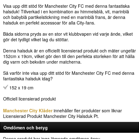
Visa upp ditt stöd för Manchester City FC med denna fantastiska
halsduk! Tillverkad i en kombination av himmelsblå, vit, marinblå
och babyblå partikelstickning med en marinblå frans, är denna
halsduk en perfekt accessoar för alla City-fans.
Båda sidorna pryds av en stor vit klubbvapen vid varje ände, vilket
gör det tydligt vilket lag du stöttar.
Denna halsduk är en officiellt licensierad produkt och mäter ungefär
152cm x 19cm, vilket gör den till den perfekta storleken för att hålla
dig varm och bekväm under matcherna.
Så varför inte visa upp ditt stöd för Manchester City FC med denna
fantastiska halsduk idag?
152 x 19 cm
Officiell licensierad produkt
Manchester City Kläder
innehåller fler produkter som liknar
Licensierad Produkt Manchester City Halsduk Pt.
Omdömen och betyg
Denna produkt har inga lämnade omdömen ännu.