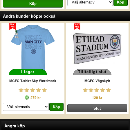
Andra kunder köpte också
L
M
XL
I lager
Tillfälligt slut
MCFC T-shirt Sky Wordmark
MCFC Vägskylt
279 kr
129 kr
Ångra köp